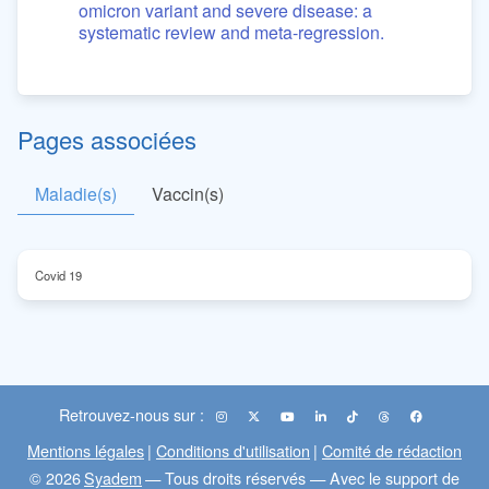
omicron variant and severe disease: a
systematic review and meta-regression.
Pages associées
Maladie(s)
Vaccin(s)
Covid 19
Retrouvez-nous sur :
Mentions légales
|
Conditions d'utilisation
|
Comité de rédaction
© 2026
Syadem
— Tous droits réservés — Avec le support de