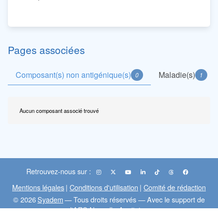
Pages associées
Composant(s) non antigénique(s)
Maladie(s)
0
1
Aucun composant associé trouvé
Retrouvez-nous sur :
Mentions légales
|
Conditions d'utilisation
|
Comité de rédaction
© 2026
Syadem
— Tous droits réservés — Avec le support de
l'ARS Nouvelle-Aquitaine