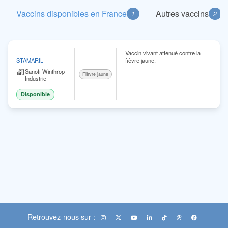
Vaccins disponibles en France
Autres vaccins
1
2
Vaccin vivant atténué contre la
fièvre jaune.
STAMARIL
Sanofi Winthrop
Fièvre jaune
Industrie
Disponible
Retrouvez-nous sur :