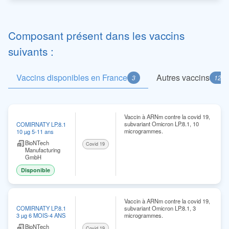
Composant présent dans les vaccins
suivants :
Vaccins disponibles en France
Autres vaccins
3
12
Vaccin à ARNm contre la covid 19,
subvariant Omicron LP.8.1, 10
COMIRNATY LP.8.1
microgrammes.
10 µg 5-11 ans
BioNTech
Covid 19
Manufacturing
GmbH
Disponible
Vaccin à ARNm contre la covid 19,
subvariant Omicron LP.8.1, 3
COMIRNATY LP.8.1
microgrammes.
3 µg 6 MOIS-4 ANS
BioNTech
Covid 19