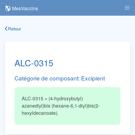
MesVaccins
Retour
ALC-0315
Catégorie de composant:
Excipient
ALC-0315 = (4-hydroxybutyl)
azanediyl)bis (hexane-6,1-diyl)bis(2-
hexyldecanoate).