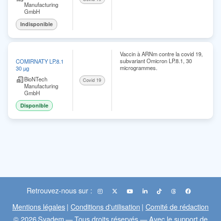
Manufacturing
GmbH
Indisponible
Vaccin à ARNm contre la covid 19,
subvariant Omicron LP.8.1, 30
COMIRNATY LP.8.1
microgrammes.
30 µg
BioNTech
Covid 19
Manufacturing
GmbH
Disponible
Retrouvez-nous sur :
Mentions légales
|
Conditions d'utilisation
|
Comité de rédaction
© 2026
Syadem
— Tous droits réservés — Avec le support de