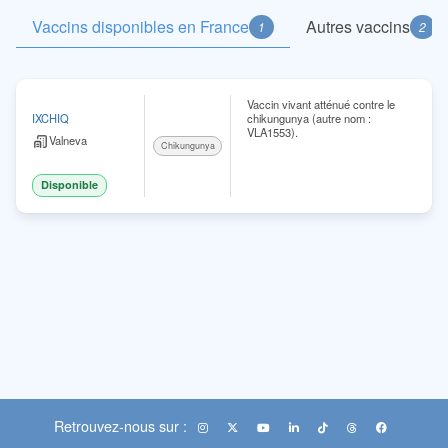
Vaccins disponibles en France
Autres vaccins
1
2
Vaccin vivant atténué contre le
chikungunya (autre nom :
IXCHIQ
VLA1553).
Valneva
Chikungunya
Disponible
Retrouvez-nous sur :