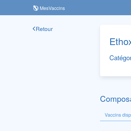
MesVaccins
Retour
Ethox
Catégo
Composan
Vaccins dis