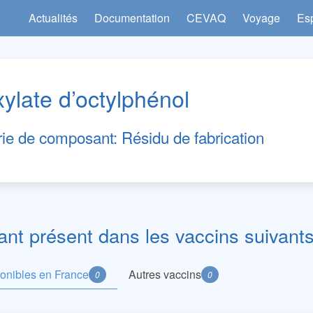
Actualités
Documentation
CEVAQ
Voyage
Es
ylate d’octylphénol
rie de composant:
Résidu de fabrication
t présent dans les vaccins suivants
ponibles en France
Autres vaccins
0
0