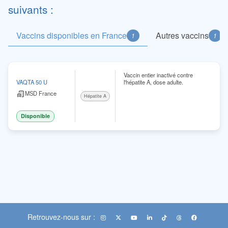
suivants :
Vaccins disponibles en France
Autres vaccins
1
1
Vaccin entier inactivé contre
l'hépatite A, dose adulte.
VAQTA 50 U
MSD France
Hépatite A
Disponible
Retrouvez-nous sur :