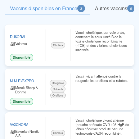
Vaccins disponibles en France
Autres vaccins
3
5
Vaccin cholérique, par voie orale,
contenant la sous-unité B de la
DUKORAL
toxine cholérique recombinante
Valneva
(rTCB) et des vibrions cholériques
Choléra
inactivés.
Disponible
Vaccin vivant atténué contre la
rougeole, les oreillons et la rubéole.
M-M-RVAXPRO
Rougeole
Merck Sharp &
Rubéole
Dohme
Oreillons
Disponible
Vaccin cholérique vivant atténué
(souche atténuée CVD 103-HgR de
VAXCHORA
Vibrio cholerae
produite par une
Bavarian Nordic
technologie d’ADN recombiné).
Choléra
A/S