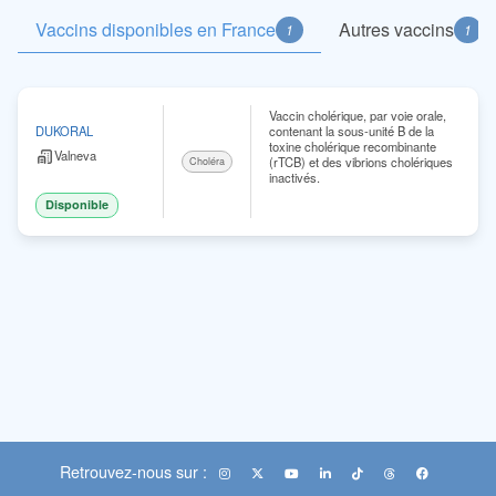
Vaccins disponibles en France
Autres vaccins
1
1
Vaccin cholérique, par voie orale,
contenant la sous-unité B de la
DUKORAL
toxine cholérique recombinante
Valneva
(rTCB) et des vibrions cholériques
Choléra
inactivés.
Disponible
Retrouvez-nous sur :