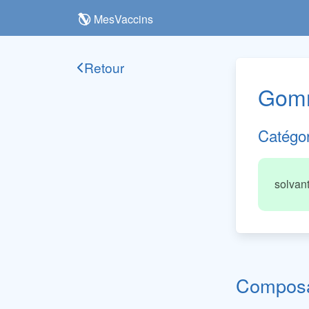
MesVaccins
Retour
Gomm
Catégo
solvan
Composan