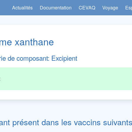
Actualités
Documentation
CEVAQ
Voyage
Es
e xanthane
rie de composant:
Excipient
t
t présent dans les vaccins suivants