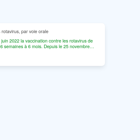
rotavirus, par voie orale
in 2022 la vaccination contre les rotavirus de
e 6 semaines à 6 mois. Depuis le 25 novembre
 2022), ce vaccin est remboursé à 65 % chez tous
emaines à 24 semaines pour la prévention des
fection à rotavirus.