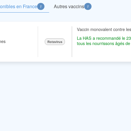
ponibles en France
Autres vaccins
1
1
Vaccin monovalent contre les 
La HAS a recommandé le 23 ju
nes
Rotavirus
tous les nourrissons âgés d
2022 (arrêté du 17 novembre
les nourrissons âgés de 6 s
gastro-entérites dues à une in