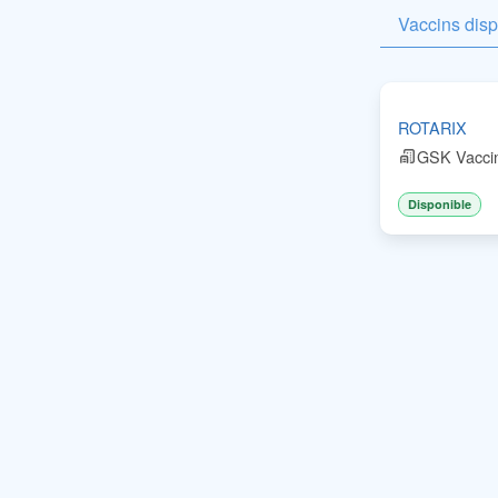
Vaccins dis
ROTARIX
GSK Vacci
Disponible