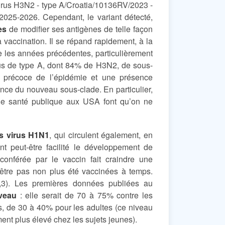
 virus H3N2 - type A/Croatia/10136RV/2023 -
025-2026. Cependant, le variant détecté,
es
de modifier ses antigènes de telle façon
a vaccination. Il se répand rapidement, à la
e les années précédentes, particulièrement
us de type A, dont 84% de H3N2, de sous-
 précoce de l’épidémie et une présence
nce du nouveau sous-clade. En particulier,
de santé publique aux USA font qu’on ne
es virus H1N1
, qui circulent également, en
nt peut-être facilité le développement de
conférée par le vaccin fait craindre une
être pas non plus été vaccinées à temps.
(2,3). Les premières données publiées au
iveau
: elle serait de 70 à 75% contre les
s, de 30 à 40% pour les adultes (ce niveau
ment plus élevé chez les sujets jeunes).