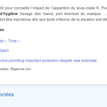
p tôt pour connaitre l’impact de l’apparition du sous-clade K. Po
d’hygiène
(lavage des mains, port éventuel du masque, 
doit être maintenue afin que toute inflexion de la situation soit d
ces
 du « Time »
e GAVI
ccine providing important protection despite new subclade
ciées: Royaume-Uni
ociées