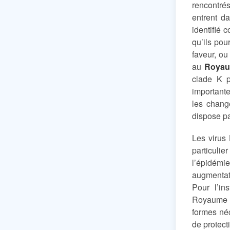
rencontrés
entrent d
identifié
qu’ils pou
faveur, ou
au
Royau
clade K p
importante
les chang
dispose pa
Les virus
particuli
l’épidémi
augmentat
Pour l’in
Royaume 
formes néc
de protect