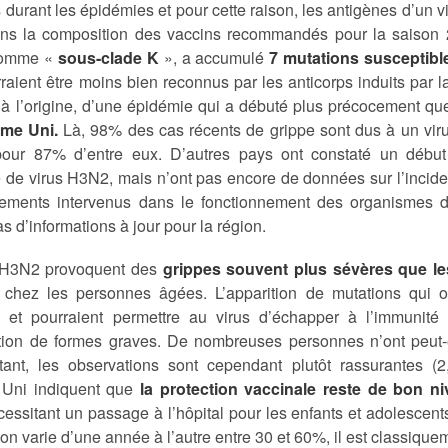
 durant les épidémies et pour cette raison, les antigènes d’un
ans la composition des vaccins recommandés pour la saison 2
 comme «
sous-clade K
», a accumulé
7 mutations susceptibl
rraient être moins bien reconnus par les anticorps induits par l
 à l’origine, d’une épidémie qui a débuté plus précocement qu
me Uni.
Là, 98% des cas récents de grippe sont dus à un vir
our 87% d’entre eux. D’autres pays ont constaté un début
 de virus H3N2, mais n’ont pas encore de données sur l’incide
ements intervenus dans le fonctionnement des organismes 
s d’informations à jour pour la région.
 H3N2 provoquent des
grippes souvent plus sévères que l
er chez les personnes âgées. L’apparition de mutations qui o
e et pourraient permettre au virus d’échapper à l’immunité 
ion de formes graves. De nombreuses personnes n’ont peut-
stant, les observations sont cependant plutôt rassurantes 
Uni indiquent que
la protection vaccinale reste de bon n
essitant un passage à l’hôpital pour les enfants et adolescent
ion varie d’une année à l’autre entre 30 et 60%, il est classique