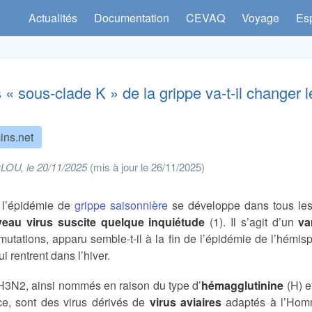
Actualités
Documentation
CEVAQ
Voyage
Es
s « sous-clade K » de la grippe va-t-il changer 
ins.net
LOU, le 20/11/2025
(mis à jour le 26/11/2025)
 l’épidémie de
grippe saisonnière
se développe dans tous les 
eau virus suscite quelque inquiétude
(1). Il s’agit d’un
va
mutations, apparu semble-t-il à la fin de l’épidémie de l’hémi
i rentrent dans l’hiver.
 H3N2, ainsi nommés en raison du type d’
hémagglutinine
(H) e
ace, sont des virus dérivés de
virus aviaires
adaptés à l’Homm