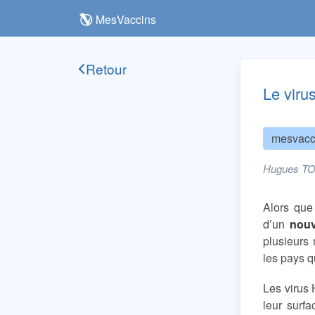
MesVaccins
Retour
Le viru
mesvacc
Hugues TO
Alors que
d’un
nouv
plusieurs 
les pays qu
Les virus
leur surf