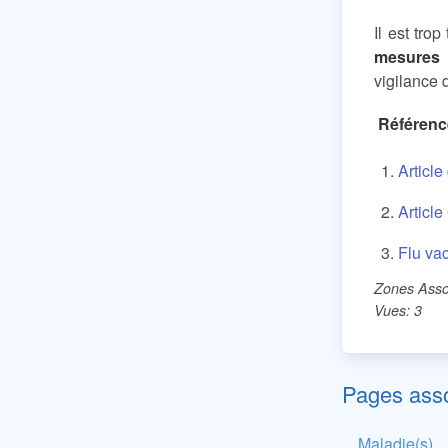
Il est tro
mesures 
vigilance 
Référen
Article
Articl
Flu va
Zones Asso
Vues: 3
Pages ass
Maladie(s)