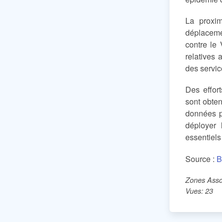
La proxim
déplaceme
contre le 
relatives 
des servic
Des effor
sont obten
données pr
déployer 
essentiels
Source :
B
Zones Asso
Vues: 23