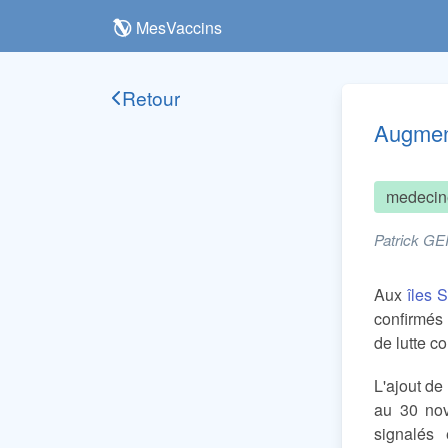
MesVaccins
Retour
Augment
medecin
Patrick GE
Aux
îles 
confirmés
de lutte c
L'ajout de
au 30 nov
signalés 