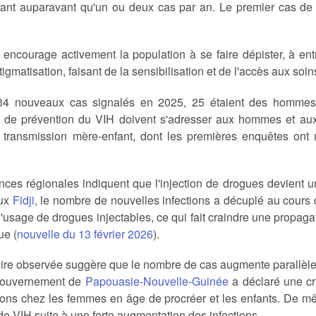
trant auparavant qu'un ou deux cas par an. Le premier cas de
ncourage activement la population à se faire dépister, à entr
tigmatisation, faisant de la sensibilisation et de l'accès aux soins
4 nouveaux cas signalés en 2025, 25 étaient des hommes
de prévention du VIH doivent s'adresser aux hommes et aux
transmission mère-enfant, dont les premières enquêtes ont 
ces régionales indiquent que l'injection de drogues devient u
Aux
Fidji
, le nombre de nouvelles infections a décuplé au cours 
l'usage de drogues injectables, ce qui fait craindre une propagat
ue (
nouvelle du 13 février 2026
).
oire observée suggère que le nombre de cas augmente parallèle
gouvernement de
Papouasie-Nouvelle-Guinée
a déclaré une cr
tions chez les femmes en âge de procréer et les enfants. De m
e VIH suite à une forte augmentation des infections.