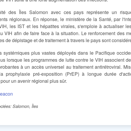
ité des Îles Salomon avec ces pays représente un risqu
nts régionaux. En réponse, le ministère de la Santé, par l'in
VIH, les IST et les hépatites virales, s'emploie à actualiser les
au VIH afin de faire face à la situation. Le renforcement des m
es de dépistage et de traitement à travers le pays sont considé
ts systémiques plus vastes déployés dans le Pacifique occiden
us lorsque les programmes de lutte contre le VIH associent de
obantes à un accès universel au traitement antirétroviral. Mis
la prophylaxie pré-exposition (PrEP) à longue durée d'actio
 pour un avenir régional plus sûr.
eacon
ciées: Salomon, Îles