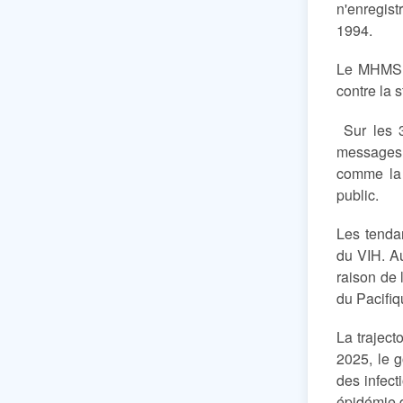
n'enregis
1994.
Le MHMS e
contre la s
Sur les 3
messages 
comme la 
public.
Les tendan
du VIH. 
raison de 
du Pacifiq
La traject
2025, le 
des infec
épidémie d