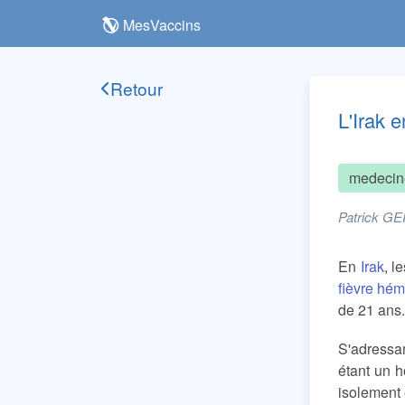
MesVaccins
Retour
L'Irak 
medecin
Patrick GE
En
Irak
, l
fièvre hé
de 21 ans
S'adressan
étant un 
isolement 