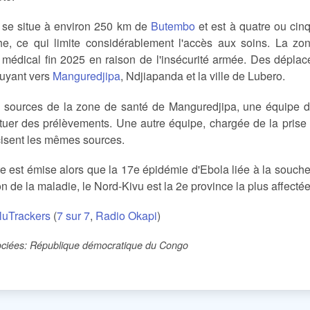
e situe à environ 250 km de
Butembo
et est à quatre ou cin
he, ce qui limite considérablement l'accès aux soins. La 
 médical fin 2025 en raison de l'insécurité armée. Des déplac
fuyant vers
Manguredjipa
, Ndjiapanda et la ville de Lubero.
 sources de la zone de santé de Manguredjipa, une équipe d’
ctuer des prélèvements. Une autre équipe, chargée de la pris
cisent les mêmes sources.
te est émise alors que la 17e épidémie d'Ebola liée à la souche
on de la maladie, le Nord-Kivu est la 2e province la plus affectée
luTrackers
(
7 sur 7
,
Radio Okapi
)
ciées: République démocratique du Congo