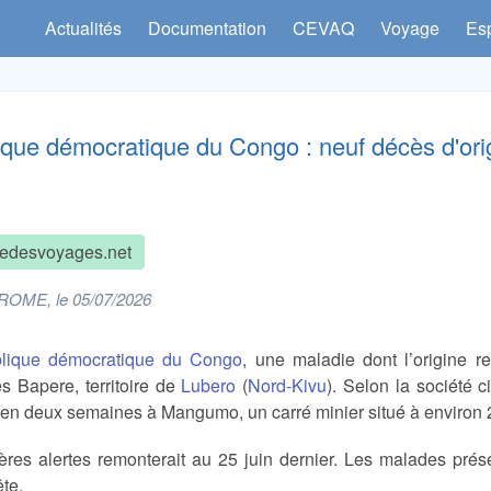
Actualités
Documentation
CEVAQ
Voyage
Es
que démocratique du Congo : neuf décès d'ori
edesvoyages.net
ROME, le 05/07/2026
lique démocratique du Congo
, une maladie dont l’origine r
s Bapere, territoire de
Lubero
(
Nord-Kivu
). Selon la société 
en deux semaines à Mangumo, un carré minier situé à environ 
res alertes remonterait au 25 juin dernier. Les malades présen
ête.