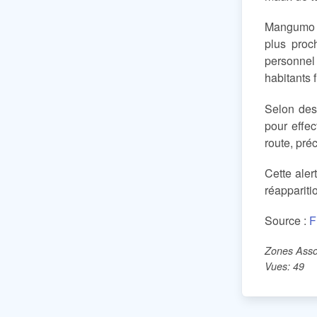
Mangumo s
plus proc
personnel
habitants 
Selon des
pour effe
route, pré
Cette aler
réappariti
Source :
F
Zones Asso
Vues: 49