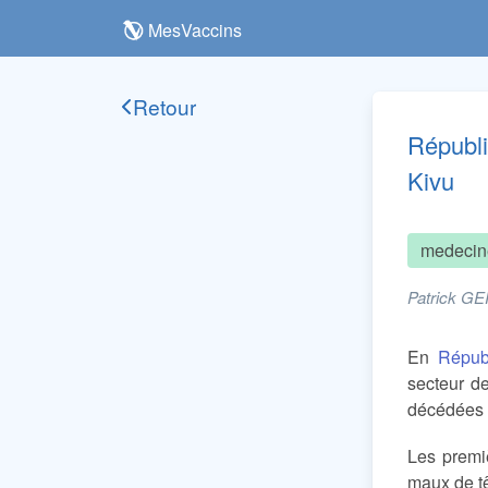
MesVaccins
Retour
Républi
Kivu
medecin
Patrick GE
En
Répub
secteur de
décédées 
Les premiè
maux de t