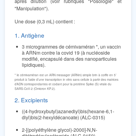
après dilution (voir rubriques "Posologie" et
"Manipulation").
Une dose (0,3 mL) contient :
1. Antigène
3 microgrammes de cémivaméran *, un vaccin
à ARNm contre la covid 19 (à nucléoside
modifié, encapsulé dans des nanoparticules
lipidiques).
* le cémivaméran est un ARN messager (ARNm) simple brin à coiffe en 5’
produit à l’aide d’une transcription in vitro sans cellule à partir des matrices
d’ADN correspondantes et codant pour la protéine Spike (S) virale du
SARS-CoV-2 (Omicron KP.2).
2. Excipients
((4-hydroxybutyl)azanediyl)bis(hexane-6,1-
diyl)bis(2-hexyldécanoate) (ALC-0315)
2-[(polyéthylène glycol)-2000]-N,N-
ditétradécylacétamide (ALC-0159)