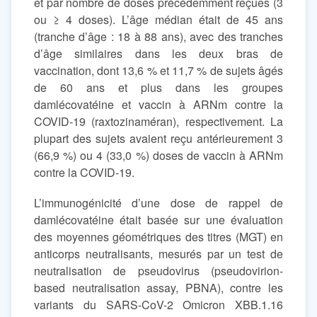
et par nombre de doses précédemment reçues (3
ou ≥ 4 doses). L’âge médian était de 45 ans
(tranche d’âge : 18 à 88 ans), avec des tranches
d’âge similaires dans les deux bras de
vaccination, dont 13,6 % et 11,7 % de sujets âgés
de 60 ans et plus dans les groupes
damlécovatéine et vaccin à ARNm contre la
COVID-19 (raxtozinaméran), respectivement. La
plupart des sujets avaient reçu antérieurement 3
(66,9 %) ou 4 (33,0 %) doses de vaccin à ARNm
contre la COVID-19.
L’immunogénicité d’une dose de rappel de
damlécovatéine était basée sur une évaluation
des moyennes géométriques des titres (MGT) en
anticorps neutralisants, mesurés par un test de
neutralisation de pseudovirus (pseudovirion-
based neutralisation assay, PBNA), contre les
variants du SARS-CoV-2 Omicron XBB.1.16