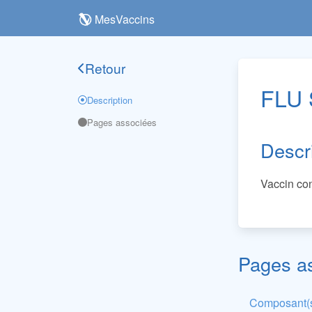
MesVaccins
Retour
FLU
Description
Pages associées
Descr
Vaccin con
Pages a
Composant(s