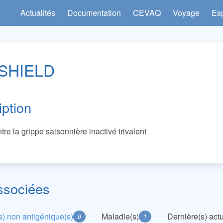
Actualités
Documentation
CEVAQ
Voyage
Es
 SHIELD
iption
tre la grippe saisonnière inactivé trivalent
ssociées
) non antigénique(s)
Maladie(s)
Dernière(s) actu
0
1