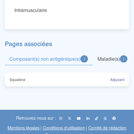
Intramusculaire
Pages associées
Composant(s) non antigénique(s)
Maladie(s)
1
1
Squalène
Adjuvant
Retrouvez-nous sur :
Mentions légales
|
Conditions d'utilisation
|
Comité de rédaction