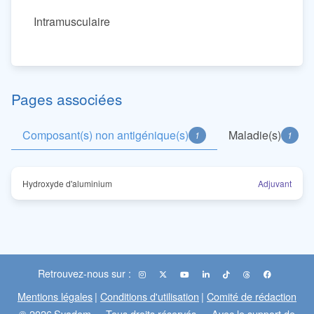
Intramusculaire
Pages associées
Composant(s) non antigénique(s)
Maladie(s)
1
1
Hydroxyde d'aluminium
Adjuvant
Retrouvez-nous sur :
Mentions légales
|
Conditions d'utilisation
|
Comité de rédaction
© 2026
Syadem
— Tous droits réservés — Avec le support de