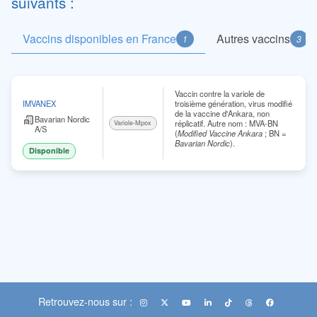
suivants :
Vaccins disponibles en France
Autres vaccins
1
3
Vaccin contre la variole de
troisième génération, virus modifié
IMVANEX
de la vaccine d'Ankara, non
Bavarian Nordic
réplicatif. Autre nom : MVA-BN
Variole-Mpox
A/S
(
Modified Vaccine Ankara
; BN =
Bavarian Nordic
).
Disponible
Retrouvez-nous sur :