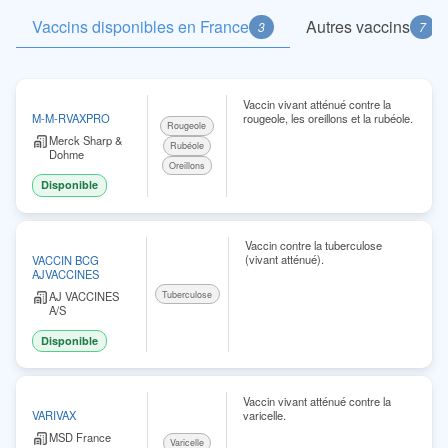
Vaccins disponibles en France
Autres vaccins
3
7
Vaccin vivant atténué contre la
rougeole, les oreillons et la rubéole.
M-M-RVAXPRO
Rougeole
Merck Sharp &
Rubéole
Dohme
Oreillons
Disponible
Vaccin contre la tuberculose
(vivant atténué).
VACCIN BCG
AJVACCINES
AJ VACCINES
Tuberculose
A/S
Disponible
Vaccin vivant atténué contre la
varicelle.
VARIVAX
MSD France
Varicelle