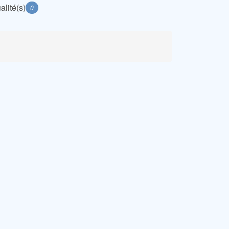
alité(s)
0