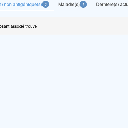
) non antigénique(s)
Maladie(s)
Dernière(s) actu
0
1
sant associé trouvé