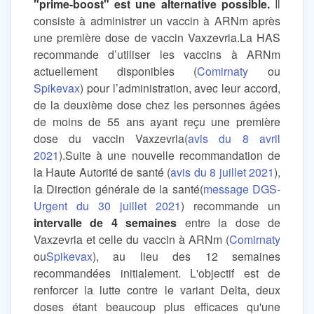
"prime-boost" est une alternative possible.
Il
consiste à administrer un vaccin à ARNm après
une première dose de vaccin Vaxzevria.La HAS
recommande d’utiliser les vaccins à ARNm
actuellement disponibles (
Comirnaty
ou
Spikevax
) pour l’administration, avec leur accord,
de la deuxième dose chez les personnes âgées
de moins de 55 ans ayant reçu une première
dose du vaccin Vaxzevria(
avis du 8 avril
2021
).Suite à une nouvelle recommandation de
la Haute Autorité de santé (
avis du 8 juillet 2021
),
la Direction générale de la santé(
message DGS-
Urgent du 30 juillet 2021
) recommande un
intervalle de 4 semaines
entre la dose de
Vaxzevria et celle du vaccin à ARNm (
Comirnaty
ou
Spikevax
), au lieu des 12 semaines
recommandées initialement. L'objectif est de
renforcer la lutte contre le variant Delta, deux
doses étant beaucoup plus efficaces qu'une