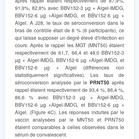
après rappel étaient respectivement de 87,9%,
91,9%, 82,8% avec BBV152-3 µg + Algel-IMDG,
BBV152-6 µg +Algel-IMDG, et BBV152-6 µg +
Algel. A J28, le taux de séroconversion dans le
bras de contrôle était de 8 % (6 participants), ce
qui laisse supposer un degré élevé d'infection en
cours. Après le rappel les MGT (MNT50) étaient
respectivement de 61,7, 66,4 et 48,0 BBV152-3
µg + Algel-IMDG, BBV152-6 µg +Algel-IMDG, et
BBV152-6 µg + Algel (différences non
statistiquement significatives). Les taux de
séroconversion analysée par le
PRNT50
après
rappel étaient respectivement de 93,4 %, 86,4 %,
86,6 % avec BBV152-3 µg + Algel-IMDG,
BBV152-6 µg +Algel-IMDG, et BBV152-6 µg +
Algel. (Figure 4C). Les réponses induites par le
vaccin analysées par le MNT50 et PRNT50
étaient comparables à celles observées dans le
sérum de convalescent.