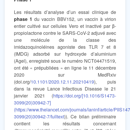
Les résultats d’analyse d’un essai clinique de
phase 1
du vaccin BBV152, un vaccin à virion
entier cultivé sur cellules Vero et inactivé par β-
propiolactone contre le SARS-CoV-2 adjuvé avec
une molécule de la classe des
imidazoquinoléines agoniste des TLR 7 et 8
(IMDG) adsorbé sur hydroxyde d’aluminium
(Agel), enregistré sous le numéro NCT04471519,
ont été « prépubliées » en ligne le 11 décembre
2020 sur MedRxiv
(doi.org/
10.1101/2020.12.11.20210419
), puis
dans la revue Lance Infectious Disease le 21
janvier 2021 (
https://doi.org/[10.1016/S1473-
3099(20)30942-7]
(https://www.thelancet.com/journals/laninf/article/PIIS14
3099(20)30942-7/fulltext
)). Ce bilan préliminaire
contient les résultats concernant