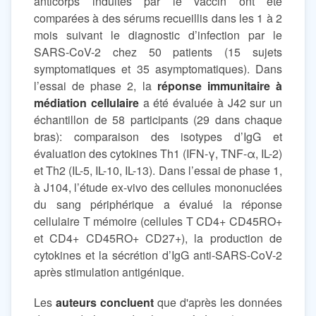
anticorps induites par le vaccin ont été
comparées à des sérums recueillis dans les 1 à 2
mois suivant le diagnostic d’infection par le
SARS-CoV-2 chez 50 patients (15 sujets
symptomatiques et 35 asymptomatiques). Dans
l’essai de phase 2, la
réponse immunitaire à
médiation cellulaire
a été évaluée à J42 sur un
échantillon de 58 participants (29 dans chaque
bras): comparaison des isotypes d’IgG et
évaluation des cytokines Th1 (IFN-γ, TNF-α, IL-2)
et Th2 (IL-5, IL-10, IL-13). Dans l’essai de phase 1,
à J104, l’étude ex-vivo des cellules mononuclées
du sang périphérique a évalué la réponse
cellulaire T mémoire (cellules T CD4+ CD45RO+
et CD4+ CD45RO+ CD27+), la production de
cytokines et la sécrétion d’IgG anti-SARS-CoV-2
après stimulation antigénique.
Les
auteurs concluent
que d'après les données