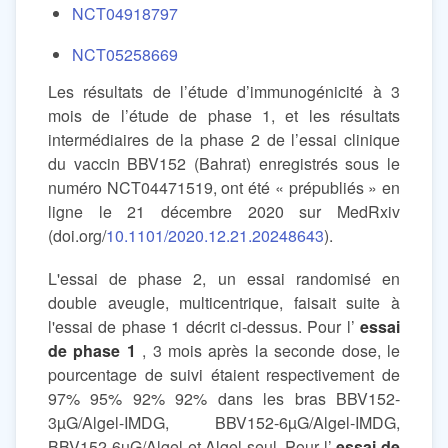
NCT04918797
NCT05258669
Les résultats de l’étude d’immunogénicité à 3
mois de l’étude de phase 1, et les résultats
intermédiaires de la phase 2 de l’essai clinique
du vaccin BBV152 (Bahrat) enregistrés sous le
numéro NCT04471519, ont été « prépubliés » en
ligne le 21 décembre 2020 sur MedRxiv
(doi.org/
10.1101/2020.12.21.20248643
).
L'essai de phase 2, un essai randomisé en
double aveugle, multicentrique, faisait suite à
l'essai de phase 1 décrit ci-dessus. Pour l’
essai
de phase 1
, 3 mois après la seconde dose, le
pourcentage de suivi étaient respectivement de
97% 95% 92% 92% dans les bras BBV152-
3µG/Algel-IMDG, BBV152-6µG/Algel-IMDG,
BBV152-6µG/Algel et Algel seul. Pour l’
essai de