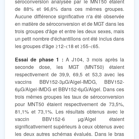
séroconversion analysée par le MNT50 étaient
de 88% et 96,6% dans ces mêmes groupes.
Aucune différence significative n'a été observée
en matière de séroconversion et de MGT dans les
trois groupes d'âge et entre les deux sexes, mais
un petit nombre d'échantillons ont été inclus dans
les groupes d'âge ≥12-<18 et ≥55-<65.
Essai de phase 1 :
A J104, 3 mois après la
seconde dose, les MGT (MNT50) étaient
respectivement de 39,9, 69,5 et 53,3 avec les
vaccins BBV152-3µG/Algel-IMDG, BBV152-
6µG/Algel-IMDG et BBV152-6µG/Algel. Dans ces
trois mêmes groupes les taux de séroconversion
pour MNT50 étaient respectivement de 73,5%,
81,1% et 73,1%. Les résultats obtenus avec le
vaccin BBV152-6 µg/Algel étaient
significativement supérieurs à ceux obtenus avec
les deux autres schémas évalués. Dans le bras