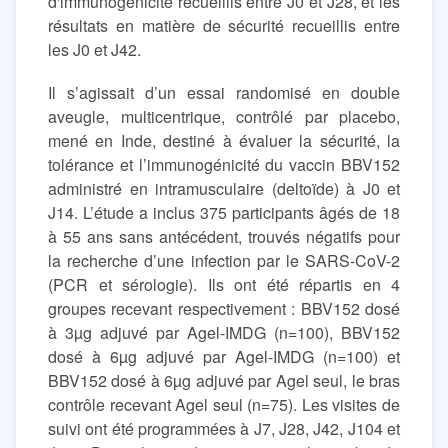
d'immunogénicité recueillis entre J0 et J28, et les
résultats en matière de sécurité recueillis entre
les J0 et J42.
Il s’agissait d’un essai randomisé en double
aveugle, multicentrique, contrôlé par placebo,
mené en Inde, destiné à évaluer la sécurité, la
tolérance et l’immunogénicité du vaccin BBV152
administré en intramusculaire (deltoïde) à J0 et
J14. L’étude a inclus 375 participants âgés de 18
à 55 ans sans antécédent, trouvés négatifs pour
la recherche d’une infection par le SARS-CoV-2
(PCR et sérologie). Ils ont été répartis en 4
groupes recevant respectivement : BBV152 dosé
à 3µg adjuvé par Agel-IMDG (n=100), BBV152
dosé à 6µg adjuvé par Agel-IMDG (n=100) et
BBV152 dosé à 6µg adjuvé par Agel seul, le bras
contrôle recevant Agel seul (n=75). Les visites de
suivi ont été programmées à J7, J28, J42, J104 et