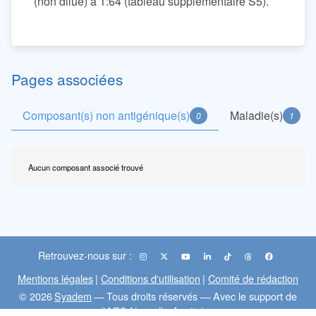
(non dilué) à 1:64 (tableau supplémentaire S5).
Pages associées
Composant(s) non antigénique(s)
Maladie(s)
0
1
Aucun composant associé trouvé
Retrouvez-nous sur :
Mentions légales
|
Conditions d'utilisation
|
Comité de rédaction
© 2026
Syadem
— Tous droits réservés — Avec le support de
l'ARS Nouvelle-Aquitaine