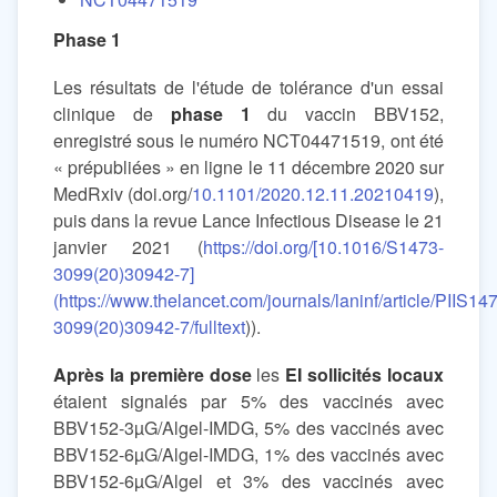
Phase 1
Les résultats de l'étude de tolérance d'un essai
clinique de
phase 1
du vaccin BBV152,
enregistré sous le numéro NCT04471519, ont été
« prépubliées » en ligne le 11 décembre 2020 sur
MedRxiv (doi.org/
10.1101/2020.12.11.20210419
),
puis dans la revue Lance Infectious Disease le 21
janvier 2021 (
https://doi.org/[10.1016/S1473-
3099(20)30942-7]
(https://www.thelancet.com/journals/laninf/article/PIIS14
3099(20)30942-7/fulltext
)).
Après la première dose
les
EI sollicités locaux
étaient signalés par 5% des vaccinés avec
BBV152-3µG/Algel-IMDG, 5% des vaccinés avec
BBV152-6µG/Algel-IMDG, 1% des vaccinés avec
BBV152-6µG/Algel et 3% des vaccinés avec