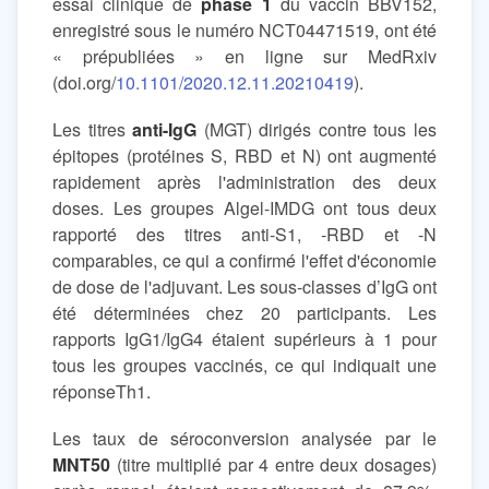
essai clinique de
phase 1
du vaccin BBV152,
enregistré sous le numéro NCT04471519, ont été
« prépubliées » en ligne sur MedRxiv
(doi.org/
10.1101/2020.12.11.20210419
).
Les titres
anti-IgG
(MGT) dirigés contre tous les
épitopes (protéines S, RBD et N) ont augmenté
rapidement après l'administration des deux
doses. Les groupes Algel-IMDG ont tous deux
rapporté des titres anti-S1, -RBD et -N
comparables, ce qui a confirmé l'effet d'économie
de dose de l'adjuvant. Les sous-classes d’IgG ont
été déterminées chez 20 participants. Les
rapports IgG1/IgG4 étaient supérieurs à 1 pour
tous les groupes vaccinés, ce qui indiquait une
réponseTh1.
Les taux de séroconversion analysée par le
MNT50
(titre multiplié par 4 entre deux dosages)