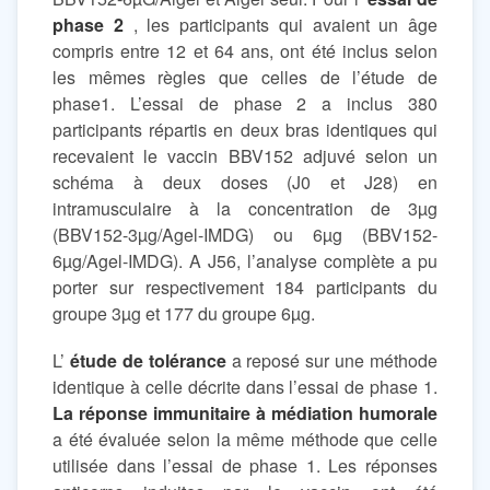
phase 2
, les participants qui avaient un âge
compris entre 12 et 64 ans, ont été inclus selon
les mêmes règles que celles de l’étude de
phase1. L’essai de phase 2 a inclus 380
participants répartis en deux bras identiques qui
recevaient le vaccin BBV152 adjuvé selon un
schéma à deux doses (J0 et J28) en
intramusculaire à la concentration de 3µg
(BBV152-3µg/Agel-IMDG) ou 6µg (BBV152-
6µg/Agel-IMDG). A J56, l’analyse complète a pu
porter sur respectivement 184 participants du
groupe 3µg et 177 du groupe 6µg.
L’
étude de tolérance
a reposé sur une méthode
identique à celle décrite dans l’essai de phase 1.
La réponse immunitaire à médiation humorale
a été évaluée selon la même méthode que celle
utilisée dans l’essai de phase 1. Les réponses