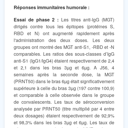
Réponses immunitaires humorale :
Essai de phase 2 :
Les titres anti-IgG (MGT)
dirigés contre tous les épitopes (protéines S,
RBD et N) ont augmenté rapidement après
l'administration des deux doses. Les deux
groupes ont montré des MGT anti-S1, -RBD et -N
comparables. Les ratios des sous-classes d’IgG
anti-S1 (IgG1/IgG4) étaient respectivement de 2,4
et 2,1 dans les bras 3µg et 6µg. A J56, 4
semaines après la seconde dose, la MGT
(PRNT50) dans le bras 6µg était significativement
supérieure à celle du bras 3µg (197 contre 100,9)
et comparable à celle observée dans le groupe
de convalescents. Les taux de séroconversion
analysée par PRNT50 (titre multiplié par 4 entre
deux dosages) étaient respectivement de 92,9%
et 98,3% dans les bras 3µg et 6µg. Les taux de