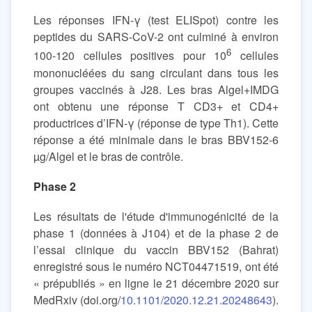
Les réponses IFN-γ (test ELISpot) contre les
peptides du SARS-CoV-2 ont culminé à environ
6
100-120 cellules positives pour 10
cellules
mononucléées du sang circulant dans tous les
groupes vaccinés à J28. Les bras Algel+IMDG
ont obtenu une réponse T CD3+ et CD4+
productrices d’IFN-γ (réponse de type Th1). Cette
réponse a été minimale dans le bras BBV152-6
µg/Algel et le bras de contrôle.
Phase 2
Les résultats de l'étude d'immunogénicité de la
phase 1 (données à J104) et de la phase 2 de
l’essai clinique du vaccin BBV152 (Bahrat)
enregistré sous le numéro NCT04471519, ont été
« prépubliés » en ligne le 21 décembre 2020 sur
MedRxiv (doi.org/
10.1101/2020.12.21.20248643
).