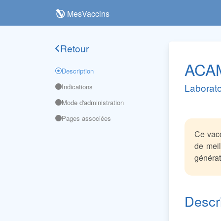
MesVaccins
Retour
ACA
Description
Laborato
Indications
Mode d'administration
Pages associées
Ce vacc
de meil
générat
Descr