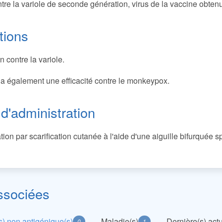
tre la variole de seconde génération, virus de la vaccine obtenu 
tions
n contre la variole.
a également une efficacité contre le monkeypox.
d'administration
tion par scarification cutanée à l'aide d'une aiguille bifurquée s
ssociées
) non antigénique(s)
Maladie(s)
Dernière(s) actu
0
1