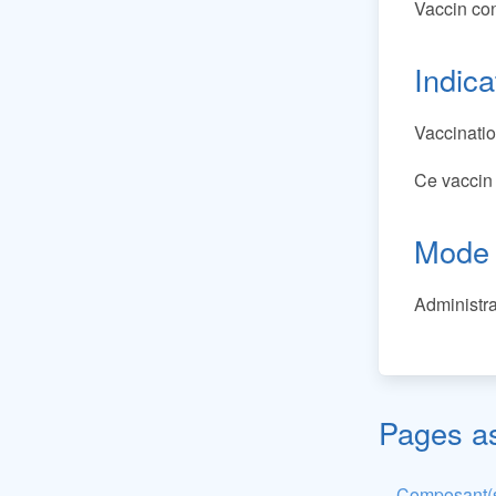
Vaccin con
Indica
Vaccinatio
Ce vaccin 
Mode 
Administra
Pages a
Composant(s