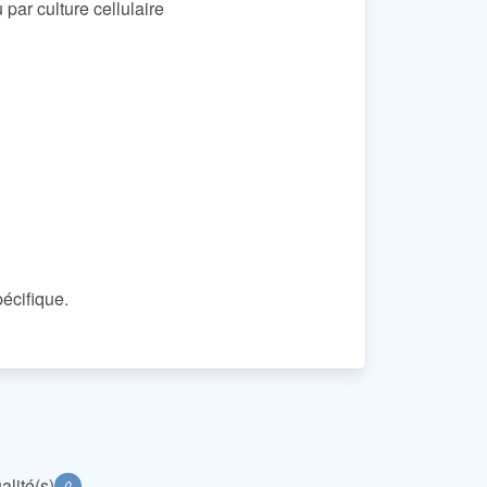
par culture cellulaire
pécifique.
alité(s)
0