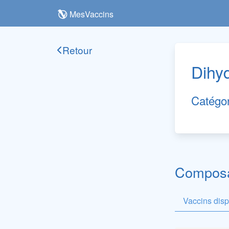
MesVaccins
Retour
Dihy
Catégo
Composan
Vaccins dis