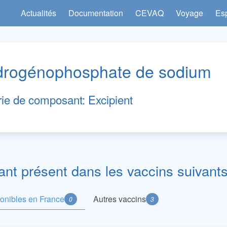
Actualités
Documentation
CEVAQ
Voyage
Es
drogénophosphate de sodium
rie de composant:
Excipient
t présent dans les vaccins suivants
ponibles en France
Autres vaccins
0
3