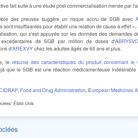
ctive fait suite à une étude post-commercialisation menée par l'a
mble des preuves suggère un risque accru de SGB avec
s sont insuffisantes pour établir une relation de cause à effet »,
lisation, qui s'est appuyée sur les données des demandes 
 excédentaires de SGB par million de doses d'A
BRYSV
ions d'
AREXVY
chez les adultes âgés de 65 ans et plus.
e, le
résumé des caractéristiques du produit concernant l
éjà que le SGB est une réaction médicamenteuse indésirable 
CIDRAP
,
Food and Drug Administration
, E
uropean Medicines 
ciées: États-Unis
ociées