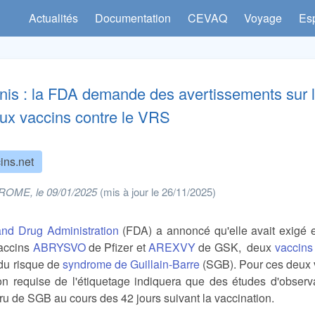
Actualités
Documentation
CEVAQ
Voyage
Es
nis : la FDA demande des avertissements sur 
ux vaccins contre le VRS
ins.net
ROME, le 09/01/2025
(mis à jour le 26/11/2025)
nd Drug Administration
(FDA) a annoncé qu'elle avait exigé e
vaccins
ABRYSVO
de Pfizer et
AREXVY
de GSK, deux
vaccins 
 du risque de
syndrome de Guillain-Barre
(SGB). Pour ces deux va
ion requise de l'étiquetage indiquera que des études d'observ
ru de SGB au cours des 42 jours suivant la vaccination.