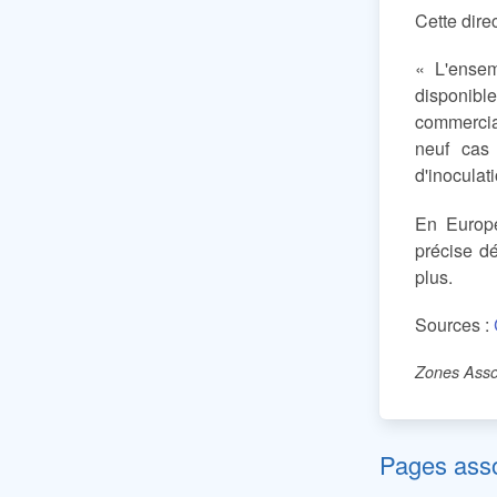
Cette dire
« L'ense
disponible
commercia
neuf cas
d'inoculat
En Europ
précise d
plus.
Sources :
Zones Asso
Pages ass