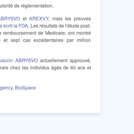
utorité de réglementation.
ABRYSVO
et
AREXVY
, mais les preuves
a écrit la FDA
. Les résultats de l'étude post-
de remboursement de Medicare, ont montré
O
et sept cas excédentaires par million
e vaccin ABRYSVO
actuellement approuvé,
rare chez les individus âgés de 60 ans et
Agency
,
BioSpace