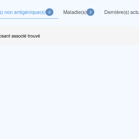
) non antigénique(s)
Maladie(s)
Dernière(s) actu
0
3
sant associé trouvé