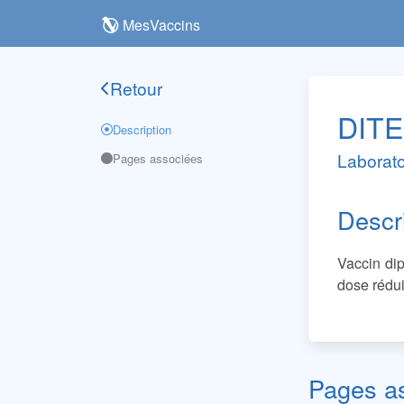
MesVaccins
Retour
DIT
Description
Laborat
Pages associées
Descr
Vaccin dip
dose rédui
Pages a