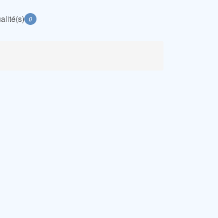
alité(s)
0