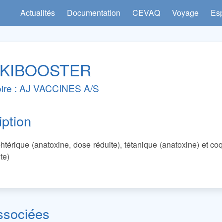
Actualités
Documentation
CEVAQ
Voyage
Es
EKIBOOSTER
oire : AJ VACCINES A/S
iption
htérique (anatoxine, dose réduite), tétanique (anatoxine) et co
te)
ssociées