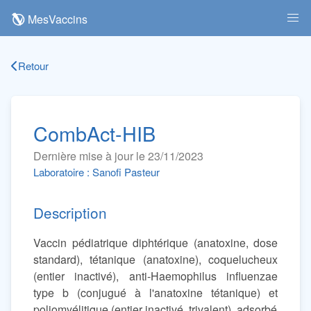
MesVaccins
Retour
CombAct-HIB
Dernière mise à jour le 23/11/2023
Laboratoire : Sanofi Pasteur
Description
Vaccin pédiatrique diphtérique (anatoxine, dose
standard), tétanique (anatoxine), coquelucheux
(entier inactivé), anti-Haemophilus influenzae
type b (conjugué à l'anatoxine tétanique) et
poliomyélitique (entier inactivé, trivalent), adsorbé