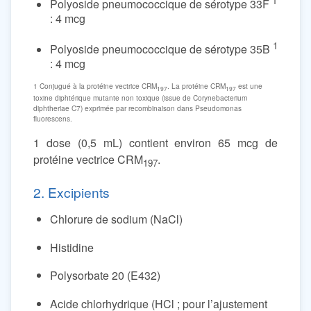
1
Polyoside pneumococcique de sérotype 33F
: 4 mcg
1
Polyoside pneumococcique de sérotype 35B
: 4 mcg
1 Conjugué à la protéine vectrice CRM
. La protéine CRM
est une
197
197
toxine diphtérique mutante non toxique (issue de Corynebacterium
diphtheriae C7) exprimée par recombinaison dans Pseudomonas
fluorescens.
1 dose (0,5 mL) contient environ 65 mcg de
protéine vectrice CRM
.
197
2. Excipients
Chlorure de sodium (NaCl)
Histidine
Polysorbate 20 (E432)
Acide chlorhydrique (HCl ; pour l’ajustement