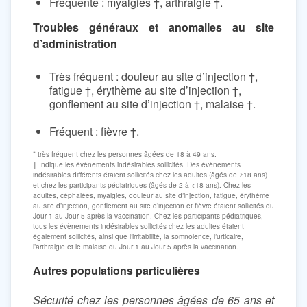
Fréquente : myalgies †, arthralgie †.
Troubles généraux et anomalies au site
d’administration
Très fréquent : douleur au site d’injection †,
fatigue †, érythème au site d’injection †,
gonflement au site d’injection †, malaise †.
Fréquent : fièvre †.
* très fréquent chez les personnes âgées de 18 à 49 ans.
† Indique les évènements indésirables sollicités. Des évènements
indésirables différents étaient sollicités chez les adultes (âgés de ≥18 ans)
et chez les participants pédiatriques (âgés de 2 à <18 ans). Chez les
adultes, céphalées, myalgies, douleur au site d’injection, fatigue, érythème
au site d’injection, gonflement au site d’injection et fièvre étaient sollicités du
Jour 1 au Jour 5 après la vaccination. Chez les participants pédiatriques,
tous les évènements indésirables sollicités chez les adultes étaient
également sollicités, ainsi que l’irritabilité, la somnolence, l’urticaire,
l’arthralgie et le malaise du Jour 1 au Jour 5 après la vaccination.
Autres populations particulières
Sécurité chez les personnes âgées de 65 ans et