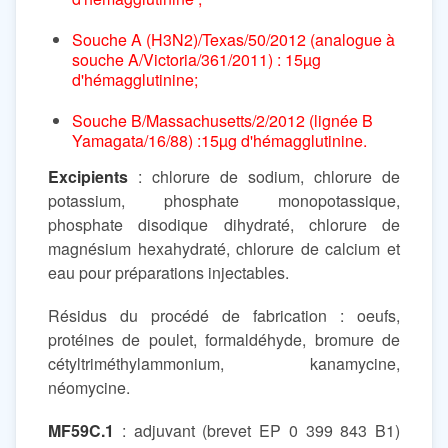
Souche A (H3N2)/Texas/50/2012 (analogue à
souche A/Victoria/361/2011) : 15µg
d'hémagglutinine;
Souche B/Massachusetts/2/2012 (lignée B
Yamagata/16/88) :15µg d'hémagglutinine.
Excipients
: chlorure de sodium, chlorure de
potassium, phosphate monopotassique,
phosphate disodique dihydraté, chlorure de
magnésium hexahydraté, chlorure de calcium et
eau pour préparations injectables.
Résidus du procédé de fabrication : oeufs,
protéines de poulet, formaldéhyde, bromure de
cétyltriméthylammonium, kanamycine,
néomycine.
MF59C.1
: adjuvant (brevet EP 0 399 843 B1)