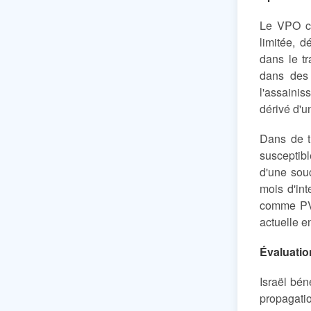
Le VPO co
limitée, d
dans le t
dans des 
l'assainis
dérivé d'u
Dans de t
susceptibl
d'une sou
mois d'in
comme PVD
actuelle e
Évaluatio
Israël bén
propagati