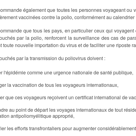
ommande également que toutes les personnes voyageant ou viv
ièrement vaccinées contre la polio, conformément au calendrier 
ommande que tous les pays, en particulier ceux qui voyagent e
ouchés par la polio, renforcent la surveillance des cas de par
 toute nouvelle importation du virus et de faciliter une riposte r
ouchés par la transmission du poliovirus doivent :
er l'épidémie comme une urgence nationale de santé publique,
ger la vaccination de tous les voyageurs internationaux,
er que ces voyageurs reçoivent un certificat international de va
ndre au point de départ les voyages internationaux de tout réside
ation antipoliomyélitique approprié,
fier les efforts transfrontaliers pour augmenter considérableme