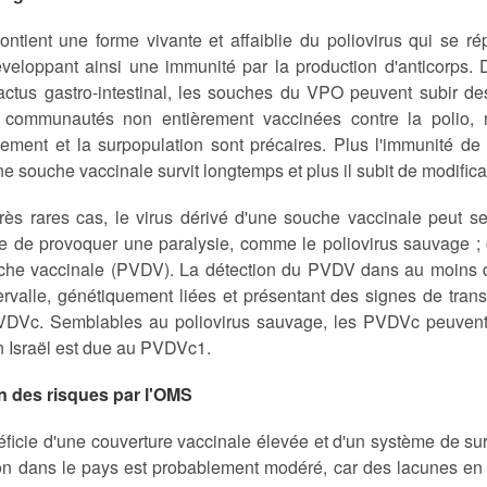
ntient une forme vivante et affaiblie du poliovirus qui se ré
éveloppant ainsi une immunité par la production d'anticorps. D
ractus gastro-intestinal, les souches du VPO peuvent subir de
communautés non entièrement vaccinées contre la polio, 
sement et la surpopulation sont précaires. Plus l'immunité de l
ne souche vaccinale survit longtemps et plus il subit de modific
rès rares cas, le virus dérivé d'une souche vaccinale peut 
e de provoquer une paralysie, comme le poliovirus sauvage ; c
che vaccinale (PVDV). La détection du PVDV dans au moins d
tervalle, génétiquement liées et présentant des signes de tra
Vc. Semblables au poliovirus sauvage, les PVDVc peuvent êtr
n Israël est due au PVDVc1.
n des risques par l'OMS
éficie d'une couverture vaccinale élevée et d'un système de su
on dans le pays est probablement modéré, car des lacunes en m