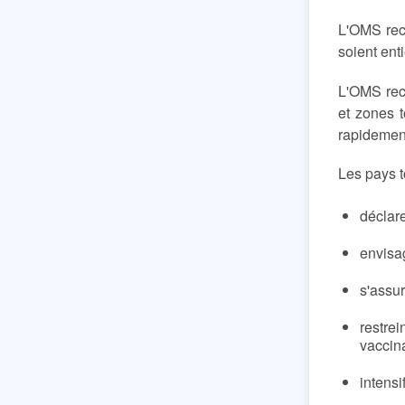
L'OMS rec
soient ent
L'OMS rec
et zones t
rapidement
Les pays t
déclar
envisa
s'assur
restrei
vaccin
intensi