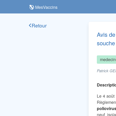
MesVaccins
Retour
Avis de
souche 
medecin
Patrick GE
Descriptio
Le 4 août 
Règlement 
polioviru
neuf isol