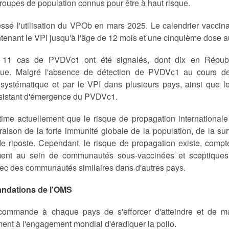
roupes de population connus pour être à haut risque.
cessé l'utilisation du VPOb en mars 2025. Le calendrier vacci
tenant le VPI jusqu'à l'âge de 12 mois et une cinquième dose 
 11 cas de PVDVc1 ont été signalés, dont dix en Répub
e. Malgré l'absence de détection de PVDVc1 au cours des 
 systématique et par le VPI dans plusieurs pays, ainsi que le
rsistant d'émergence du PVDVc1.
ime actuellement que le risque de propagation international
 raison de la forte immunité globale de la population, de la su
e riposte. Cependant, le risque de propagation existe, compte 
ent au sein de communautés sous-vaccinées et sceptiques à
ec des communautés similaires dans d'autres pays.
dations de l'OMS
ommande à chaque pays de s'efforcer d'atteindre et de mai
nt à l'engagement mondial d'éradiquer la polio.