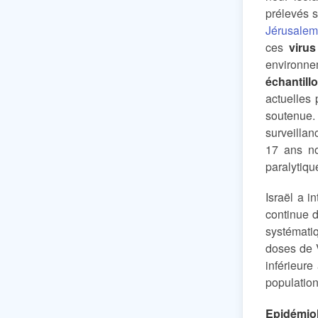
prélevés 
Jérusale
ces
virus
environn
échantil
actuelles
soutenue. 
surveillan
17 ans no
paralytiqu
Israël a i
continue d
systématiq
doses de 
inférieur
population
Epidémio