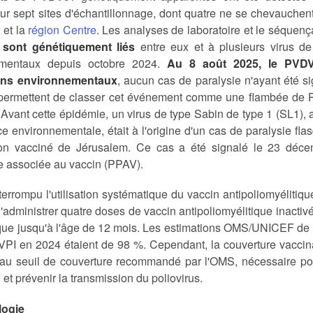
sur sept sites d'échantillonnage, dont quatre ne se chevauch
m
et la
région Centre
. Les analyses de laboratoire et le séque
 sont génétiquement liés
entre eux et à plusieurs virus de
ementaux depuis octobre 2024.
Au 8 août 2025, le PVDV
lons environnementaux
, aucun cas de paralysie n'ayant été 
 permettent de classer cet événement comme une flambée de
Avant cette épidémie, un virus de type Sabin de type 1 (SL1), 
ce environnementale, était à l'origine d'un cas de paralysie 
n vacciné de Jérusalem. Ce cas a été signalé le 23 déce
e associée au vaccin (PPAV).
nterrompu l'utilisation systématique du vaccin antipoliomyéliti
'administrer quatre doses de vaccin antipoliomyélitique inactiv
ue jusqu'à l'âge de 12 mois. Les estimations OMS/UNICEF de la
VPI en 2024 étaient de 98 %. Cependant, la couverture vaccina
e au seuil de couverture recommandé par l'OMS, nécessaire pou
 et prévenir la transmission du poliovirus.
logie