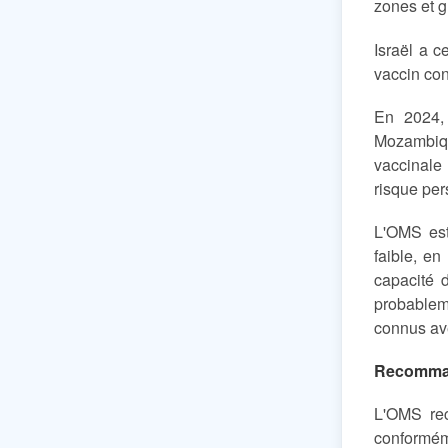
zones et g
Israël a 
vaccin con
En 2024,
Mozambiqu
vaccinale
risque pe
L'OMS est
faible, en
capacité d
probablem
connus av
Recomman
L'OMS rec
conforméme