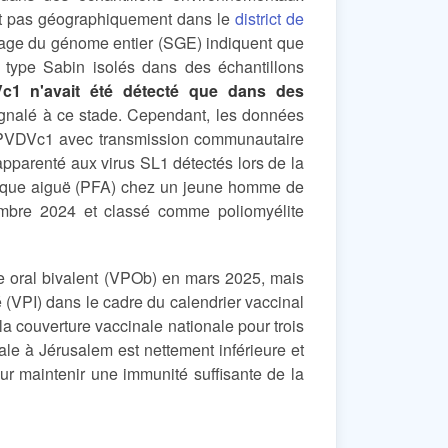
ent pas géographiquement dans le
district de
nçage du génome entier (SGE) indiquent que
 type Sabin isolés dans des échantillons
c1 n'avait été détecté que dans des
signalé à ce stade. Cependant, les données
 PVDVc1 avec transmission communautaire
apparenté aux virus SL1 détectés lors de la
flasque aiguë (PFA) chez un jeune homme de
mbre 2024 et classé comme poliomyélite
que oral bivalent (VPOb) en mars 2025, mais
é (VPI) dans le cadre du calendrier vaccinal
 couverture vaccinale nationale pour trois
le à Jérusalem est nettement inférieure et
r maintenir une immunité suffisante de la